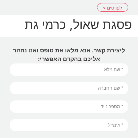
שִׂים
לפרטים >
לֵב:
בְּאֲתָר
פסגת שאול, כרמי גת
זֶה
מֻפְעֶלֶת
מַעֲרֶכֶת
נָגִישׁ
ליצירת קשר, אנא מלאו את טופס ואנו נחזור
בִּקְלִיק
אליכם בהקדם האפשרי:
הַמְּסַיַּעַת
לִנְגִישׁוּת
הָאֲתָר.