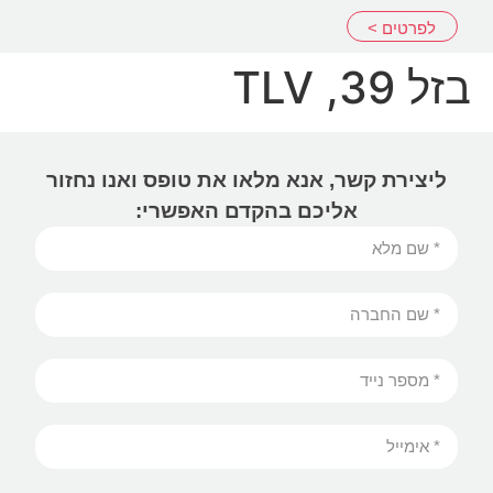
שִׂים
לפרטים >
לֵב:
בְּאֲתָר
בזל 39, TLV
זֶה
מֻפְעֶלֶת
מַעֲרֶכֶת
נָגִישׁ
ליצירת קשר, אנא מלאו את טופס ואנו נחזור
בִּקְלִיק
אליכם בהקדם האפשרי:
הַמְּסַיַּעַת
לִנְגִישׁוּת
הָאֲתָר.